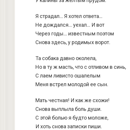
У калины за желтым прудом.
Я страдал… Я хотел ответа…
Не дождался… уехал… И вот
Через годы… известным поэтом
Снова здесь, у родимых ворот.
Та собака давно околела,
Но в ту ж масть, что с отливом в синь,
С лаем ливисто ошалелым
Меня встрел молодой ее сын.
Мать честная! И как же схожи!
Снова выплыла боль души.
С этой болью я будто моложе,
И хоть снова записки пиши.