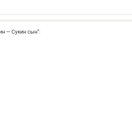
ин — Сукин сын":