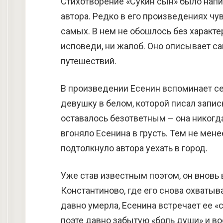
Стихотворение «Сукин сын» было напис
автора. Редко в его произведениях чу
самых. В нем не обошлось без характе
исповеди, ни жалоб. Оно описывает са
путешествий.
В произведении Есенин вспоминает с
девушку в белом, которой писал запис
оставалось безответным – она никогда 
вгоняло Есенина в грусть. Тем не мене
подтолкнуло автора уехать в город.
Уже став известным поэтом, он вновь 
Константиново, где его снова охватыв
давно умерла, Есенина встречает ее «с
поэте давно забытую «боль души» и во