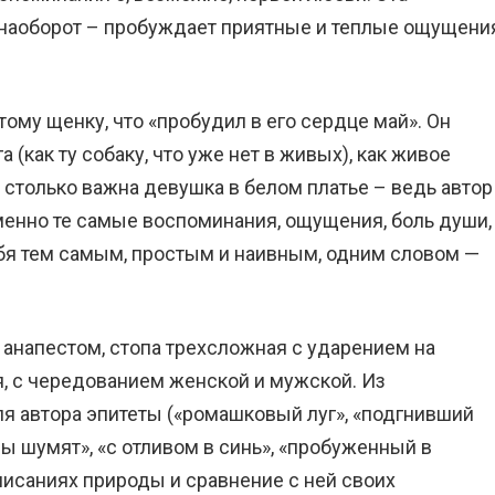
е наоборот – пробуждает приятные и теплые ощущени
ому щенку, что «пробудил в его сердце май». Он
а (как ту собаку, что уже нет в живых), как живое
 столько важна девушка в белом платье – ведь автор
менно те самые воспоминания, ощущения, боль души,
бя тем самым, простым и наивным, одним словом —
анапестом, стопа трехсложная с ударением на
, с чередованием женской и мужской. Из
я автора эпитеты («ромашковый луг», «подгнивший
ды шумят», «с отливом в синь», «пробуженный в
описаниях природы и сравнение с ней своих