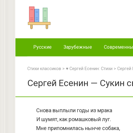
Перейти
к
контенту
Русские
Зарубежные
Современн
Стихи классиков
>
♥ Сергей Есенин: Стихи
>
Сергей 
Сергей Есенин — Сукин с
Снова выплыли годы из мрака
И шумят, как ромашковый луг.
Мне припомнилась нынче собака,