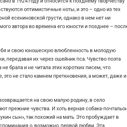
ано в 1924 году и относится к позднему творчеству
вствуются оптимистичные ноты, и это – одно из тех
рной есениновской грусти, однако в нем нет ни
мого автора во времена его юности и позднее – посл
ебя и свою юношескую влюбленность в молодую
ки, передавая их через ошейник пса. Чувство поэта
не брала и не читала этих коротких писем, что
е, это не стало камнем преткновения, а может, даже и
возвращается на свою малую родину, в село
ают прежние чувства. И хоть верная собака-почтальо
укин сын», так похожий на мать. Это пробуждает в
споминания о, возможно, первой любви. Эта