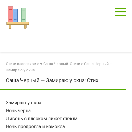
Перейти
к
контенту
Стихи классиков
>
♥ Саша Черный: Стихи
>
Саша Черный —
Замираю у окна
Саша Черный — Замираю у окна: Стих
Замираю у окна.
Ночь черна.
Ливень с плеском лижет стекла.
Ночь продрогла и измокла.