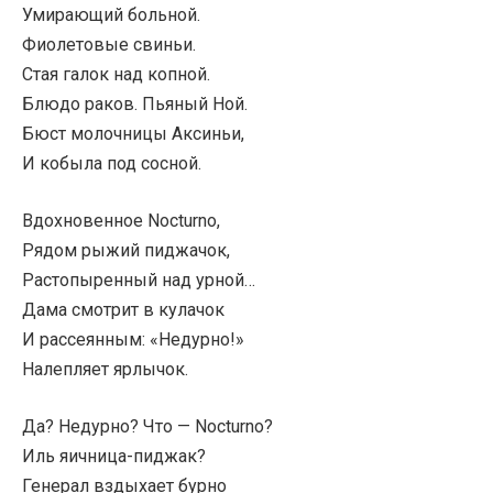
Умирающий больной.
Фиолетовые свиньи.
Стая галок над копной.
Блюдо раков. Пьяный Ной.
Бюст молочницы Аксиньи,
И кобыла под сосной.
Вдохновенное Nocturno,
Рядом рыжий пиджачок,
Растопыренный над урной…
Дама смотрит в кулачок
И рассеянным: «Недурно!»
Налепляет ярлычок.
Да? Недурно? Что — Nocturno?
Иль яичница-пиджак?
Генерал вздыхает бурно