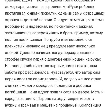
трамвае. Вдруг – пожар! Целая толпа собралась у
дома, парализованная зрелищем. «Руки ребенок
протягивал к ним»: пожалуй, одна из самых страшных
строчек в детской поэзии. Следует отметить, что тема
вообще-то и недетская, но по-житейски важная,
заставляющая сопереживать и брать пример, потому
поэт за нее и взялся. По трубе в мгновение ока
плечистый незнакомец преодолевает несколько
этажей. Дальше начинаются душераздирающие
строфы спуска парня с драгоценной ношей на руках.
Наконец, прибывают пожарные, кипит слаженная
работа профессионалов. Чувствуется, что автор сам
переживает за своих героев. И, когда уже все стали
считать смелого молодого человека и ребенка
погибшими – они вдруг появляются во дворе. Мать и
народ счастливы. Парень на ходу вспрыгивает в
нужный трамвай и машет на прощанье. Композиция