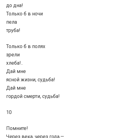
до дна!
Только б в ночи
пела
труба!
Только б в полях
зрели
хлеба!..
Дай мне
ясной жизни, судьба!
Дай мне
гордой смерти, судьба!
10
Помните!
Через века, через года,—