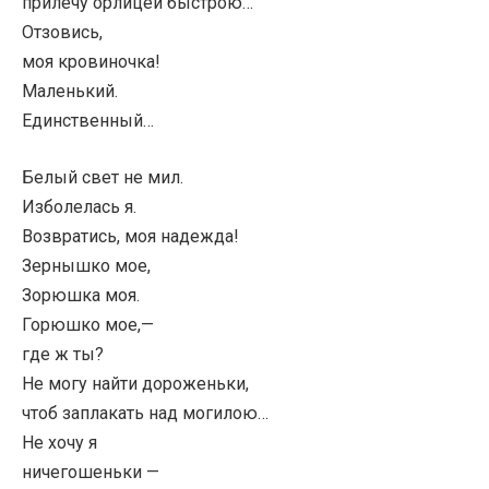
прилечу орлицей быстрою…
Отзовись,
моя кровиночка!
Маленький.
Единственный…
Белый свет не мил.
Изболелась я.
Возвратись, моя надежда!
Зернышко мое,
Зорюшка моя.
Горюшко мое,—
где ж ты?
Не могу найти дороженьки,
чтоб заплакать над могилою…
Не хочу я
ничегошеньки —