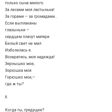
только сына милого.
За лесами моя ластынька!
За горами — за громадами…
Если выплаканы
глазыньки —
сердцем плачут матери.
Белый свет не мил.
Изболелась я.
Возвратись, моя надежда!
Зернышко мое,
Зорюшка моя.
Горюшко мое,—
где ж ты?
6
Когда ты, грядущее?