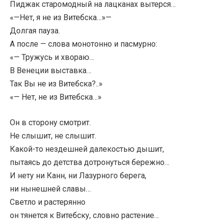
Пиджак старомодный на лацканах вытерся…
«—Нет, я не из Витебска…»—
Долгая пауза.
А после — слова монотонно и пасмурно:
«— Тружусь и хвораю…
В Венеции выставка…
Так Вы не из Витебска?..»
«— Нет, не из Витебска…»
Он в сторону смотрит.
Не слышит, не слышит.
Какой-то нездешней далекостью дышит,
пытаясь до детства дотронуться бережно…
И нету ни Канн, ни Лазурного берега,
ни нынешней славы…
Светло и растерянно
он тянется к Витебску, словно растение…