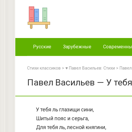
Перейти
к
контенту
Русские
Зарубежные
Современн
Стихи классиков
>
♥ Павел Васильев: Стихи
>
Павел
Павел Васильев — У тебя
У тебя ль глазищи сини,
Шитый пояс и серьга,
Для тебя ль, лесной княгини,