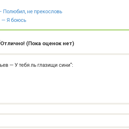
— Полюбил, не прекословь
 — Я боюсь
(Пока оценок нет)
ев — У тебя ль глазищи сини":