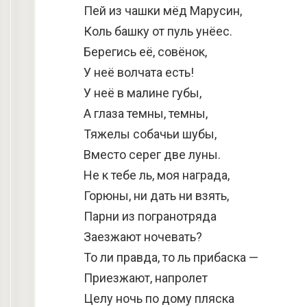
Пей из чашки мёд Марусин,
Коль башку от пуль унёес.
Берегись её, совёнок,
У неё волчата есть!
У неё в малине губы,
А глаза темны, темны,
Тяжелы собачьи шубы,
Вместо серег две луны.
Не к тебе ль, моя награда,
Горюны, ни дать ни взять,
Парни из погранотряда
Заезжают ночевать?
То ли правда, то ль прибаска —
Приезжают, напролет
Целу ночь по дому пляска