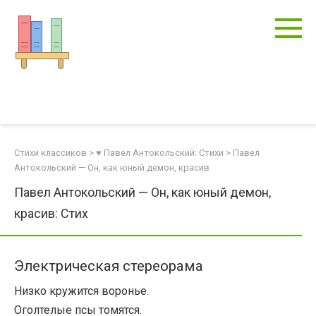
Перейти
к
контенту
Стихи классиков
>
♥ Павел Антокольский: Стихи
>
Павел
Антокольский — Он, как юный демон, красив
Павел Антокольский — Он, как юный демон,
красив: Стих
Электрическая стереорама
Низко кружится воронье.
Оголтелые псы томятся.