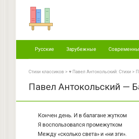
Перейти
к
контенту
Русские
Зарубежные
Современн
Стихи классиков
>
♥ Павел Антокольский: Стихи
>
П
Павел Антокольский — Б
Кончен день. И в балагане жутком
Я воспользовался промежутком
Между «сколько света» и «ни зги».