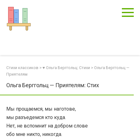
Перейти
к
контенту
Стихи классиков
>
♥ Ольга Берггольц: Стихи
>
Ольга Берггольц —
Приятелям
Ольга Берггольц — Приятелям: Стих
Мы прощаемся, мы наготове,
мы разъедемся кто куда.
Нет, не вспомнит на добром слове
обо мне никто, никогда.