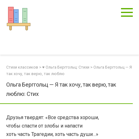
Перейти
к
контенту
Стихи классиков
>
♥ Ольга Берггольц: Стихи
>
Ольга Берггольц — Я
так хочу, так верю, так люблю
Ольга Берггольц — Я так хочу, так верю, так
люблю: Стих
Друзья твердят: «Все средства хороши,
чтобы спасти от злобы и напасти
хоть часть Трагедии, хоть часть души…»