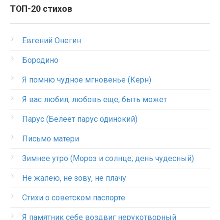
ТОП-20 стихов
Евгений Онегин
Бородино
Я помню чудное мгновенье (Керн)
Я вас любил, любовь еще, быть может
Парус (Белеет парус одинокий)
Письмо матери
Зимнее утро (Мороз и солнце; день чудесный)
Не жалею, не зову, не плачу
Стихи о советском паспорте
Я памятник себе воздвиг нерукотворный