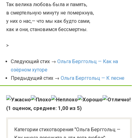
Так велика любовь была и память,
в смертельную минуту не померкнув,
у них о нас,— что мы как будто сами,
как и они, становимся бессмертны.
>
Следующий стих →
Ольга Берггольц — Как на
озёрном хуторе
Предыдущий стих →
Ольга Берггольц — К песне
(
1
оценок, среднее:
1,00
из 5)
Категории стихотворения "Ольга Берггольц —
Как много пережито в эти лета любви":