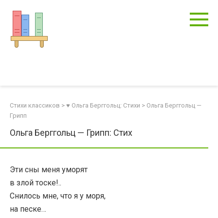
Перейти
к
контенту
Стихи классиков
>
♥ Ольга Берггольц: Стихи
>
Ольга Берггольц —
Грипп
Ольга Берггольц — Грипп: Стих
Эти сны меня уморят
в злой тоске!..
Снилось мне, что я у моря,
на песке…