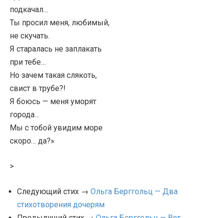
подкачал…
Ты просил меня, любимый,
не скучать.
Я старалась не заплакать
при тебе…
Но зачем такая слякоть,
свист в трубе?!
Я боюсь — меня уморят
города…
Мы с тобой увидим море
скоро… да?»
>
Следующий стих →
Ольга Берггольц — Два
стихотворения дочерям
Предыдущий стих →
Ольга Берггольц — Вот