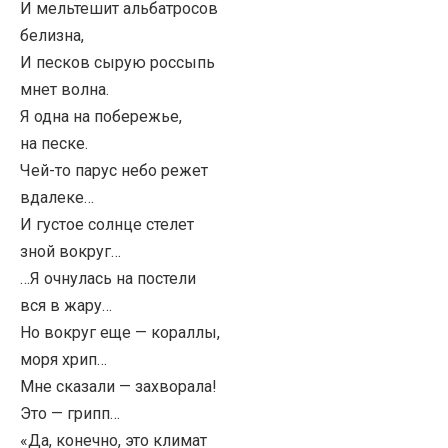
И мельтешит альбатросов
белизна,
И песков сырую россыпь
мнет волна.
Я одна на побережье,
на песке.
Чей-то парус небо режет
вдалеке…
И густое солнце стелет
зной вокруг…
…Я очнулась на постели
вся в жару…
Но вокруг еще — кораллы,
моря хрип…
Мне сказали — захворала!
Это — грипп…
«Да, конечно, это климат