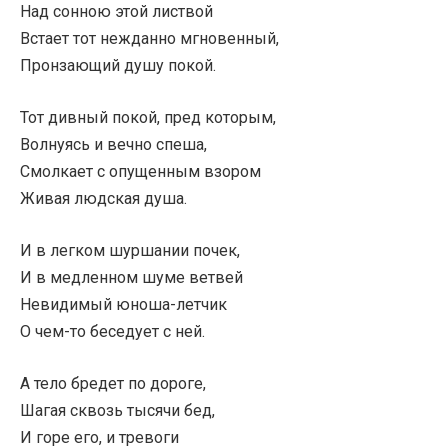
Над сонною этой листвой
Встает тот нежданно мгновенный,
Пронзающий душу покой.
Тот дивный покой, пред которым,
Волнуясь и вечно спеша,
Смолкает с опущенным взором
Живая людская душа.
И в легком шуршании почек,
И в медленном шуме ветвей
Невидимый юноша-летчик
О чем-то беседует с ней.
А тело бредет по дороге,
Шагая сквозь тысячи бед,
И горе его, и тревоги