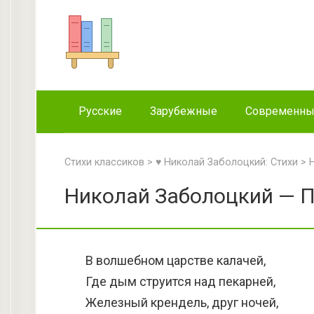
Перейти
к
контенту
Русские
Зарубежные
Современн
Стихи классиков
>
♥ Николай Заболоцкий: Стихи
>
Николай Заболоцкий — П
В волшебном царстве калачей,
Где дым струится над пекарней,
Железный крендель, друг ночей,