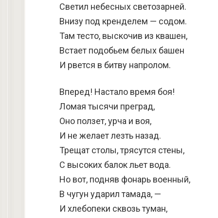
Светил небесных светозарней.
Внизу под кренделем — содом.
Там тесто, выскочив из квашен,
Встает подобьем белых башен
И рвется в битву напролом.
Вперед! Настало время боя!
Ломая тысячи преград,
Оно ползет, урча и воя,
И не желает лезть назад.
Трещат столы, трясутся стены,
С высоких балок льет вода.
Но вот, подняв фонарь военный,
В чугун ударил тамада, —
И хлебопеки сквозь туман,