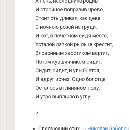
А печь, наследника родив
И стройное поправив чрево,
Стоит стыдливая, как дева
С ночною розой на груди.
И кот, в почетном сидя месте,
Усталой лапкой рыльце крестит,
Зловонным хвостиком вертит,
Потом кувшинчиком сидит.
Сидит, сидит, и улыбнется,
И вдруг исчез. Одно болотце
Осталось в глиняном полу.
И утро выплыло в углу.
>
Следующий стих →
Николай Заболоц