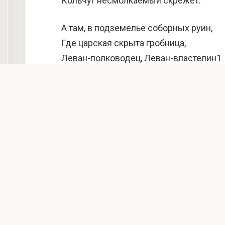
Кольчуг несмолкаемый скрежет.
А там, в подземелье соборных руин,
Где царская скрыта гробница,
Леван-полководец, Леван-властелин1
Из каменной ниши стучится:
«Вперед, кахетинцы, питомцы орлов!
Да здравствует родина наша!
Вовеки не сгинет отеческий кров
Под черной пятой кизилбаша!»
И мы на последнюю всходим ступень,
И солнце ударило в очи,
И в сердце ворвался стремительный 
Всей силой своих полномочий.