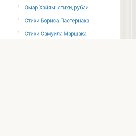
Омар Хайям: стихи, рубаи
Стихи Бориса Пастернака
Стихи Самуила Маршака
Стихи Корнея Чуковского
Стихи Эдуарда Асадова
Стихи Евгения Евтушенко
Стихи Константина Симонова
Стихи Ивана Бунина
Стихи Валерия Брюсова
Стихи Беллы Ахмадулиной