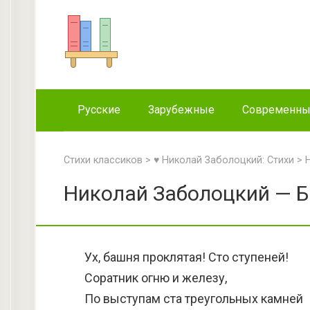
Перейти
к
контенту
Русские
Зарубежные
Современн
Стихи классиков
>
♥ Николай Заболоцкий: Стихи
>
Николай Заболоцкий — Б
Ух, башня проклятая! Сто ступеней!
Соратник огню и железу,
По выступам ста треугольных камней