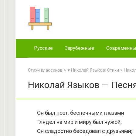
Перейти
к
контенту
Русские
Зарубежные
Современн
Стихи классиков
>
♥ Николай Языков: Стихи
>
Никол
Николай Языков — Песня 
Он был поэт: беспечными глазами
Глядел на мир и миру был чужой;
Он сладостно беседовал с друзьями;