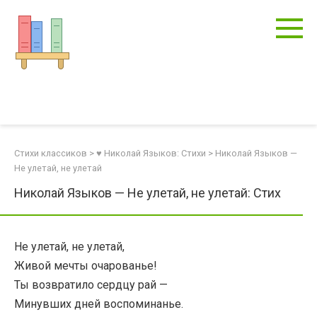
Перейти
к
контенту
Стихи классиков
>
♥ Николай Языков: Стихи
>
Николай Языков —
Не улетай, не улетай
Николай Языков — Не улетай, не улетай: Стих
Не улетай, не улетай,
Живой мечты очарованье!
Ты возвратило сердцу рай —
Минувших дней воспоминанье.