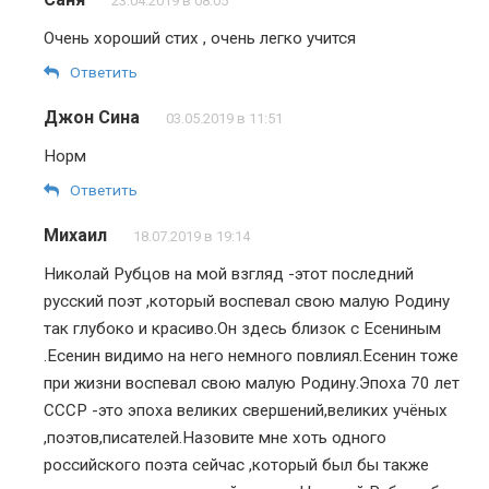
23.04.2019 в 08:05
Очень хороший стих , очень легко учится
Ответить
Джон Сина
03.05.2019 в 11:51
Норм
Ответить
Михаил
18.07.2019 в 19:14
Николай Рубцов на мой взгляд -этот последний
русский поэт ,который воспевал свою малую Родину
так глубоко и красиво.Он здесь близок с Есениным
.Есенин видимо на него немного повлиял.Есенин тоже
при жизни воспевал свою малую Родину.Эпоха 70 лет
СССР -это эпоха великих свершений,великих учёных
,поэтов,писателей.Назовите мне хоть одного
российского поэта сейчас ,который был бы также