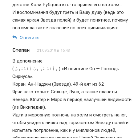
детстве Коли Рубцова кто-то привёл его на холм…
И воспоминания будут греть и Вашу душу (ведь это
самая яркая Звезда полей) и будет понятнее, почему
она имела такое значение во всех цивилизациях…
Ответить
Степан
21.09.2019 в 16:43
В дополнение
( وَأَنّهُ هُوَ رَبّ ٱلشّعْرَىٰ ) «И поистине Он — Господь
Сириуса».
Коран, Ан-Наджм (Звезда), 49-й аят из 62
Ярче него только Солнце, Луна, а также планеты
Венера, Юпитер и Марс в период наилучшей видимости
(из Википедии).
Идти в морозную полночь на холм и смотреть на юг,
чтобы увидеть низко над горизонтом Звезду полей и
испытать потрясение, как и у миллионов людей,
обожествившим эту звезду от Новой Зеландии до