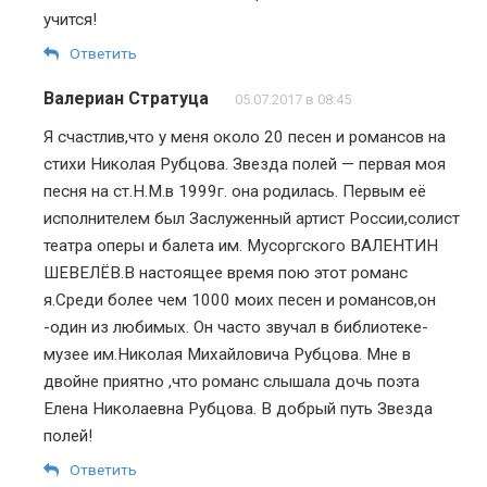
учится!
Ответить
Валериан Стратуца
05.07.2017 в 08:45
Я счастлив,что у меня около 20 песен и романсов на
стихи Николая Рубцова. Звезда полей — первая моя
песня на ст.Н.М.в 1999г. она родилась. Первым её
исполнителем был Заслуженный артист России,солист
театра оперы и балета им. Мусоргского ВАЛЕНТИН
ШЕВЕЛЁВ.В настоящее время пою этот романс
я.Среди более чем 1000 моих песен и романсов,он
-один из любимых. Он часто звучал в библиотеке-
музее им.Николая Михайловича Рубцова. Мне в
двойне приятно ,что романс слышала дочь поэта
Елена Николаевна Рубцова. В добрый путь Звезда
полей!
Ответить