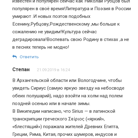
известен и популярен сейчас как Николай Рубцов был
популярен в своё время!Литература и Поэзия в России
умирают .И новых поэтов подобных
Есенину,Рубцову,Рождественскому ,мы больше к
сожалению не увидим!Культура сейчас
деградировала!Воспевать свою Родину в стихах ,а не
в песнях теперь не модно!
Ответить
Степан
21.09.2019 в 16:24
В Архангельской области или Вологодчине, чтобы
увидеть Сириус (самую яркую звезду на небосводе
обеих полушарий), надо взойти на холм над полем
поздней осенью или в начале зимы.
В Википедии написано, что Sirius — в латинской
транскрипции греческого Σείριος («яркий»,
«блестящий») поражала жителей Древних Египта,
Греции, Рима, Китая, прочих шумеров, индусов и