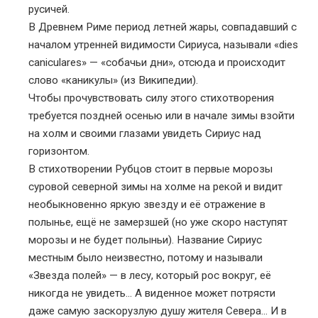
русичей.
В Древнем Риме период летней жары, совпадавший с
началом утренней видимости Сириуса, называли «dies
caniculares» — «собачьи дни», отсюда и происходит
слово «каникулы» (из Википедии).
Чтобы прочувствовать силу этого стихотворения
требуется поздней осенью или в начале зимы взойти
на холм и своими глазами увидеть Сириус над
горизонтом.
В стихотворении Рубцов стоит в первые морозы
суровой северной зимы на холме на рекой и видит
необыкновенно яркую звезду и её отражение в
полынье, ещё не замерзшей (но уже скоро наступят
морозы и не будет полыньи). Название Сириус
местным было неизвестно, потому и называли
«Звезда полей» — в лесу, который рос вокруг, её
никогда не увидеть… А виденное может потрясти
даже самую заскорузлую душу жителя Севера… И в