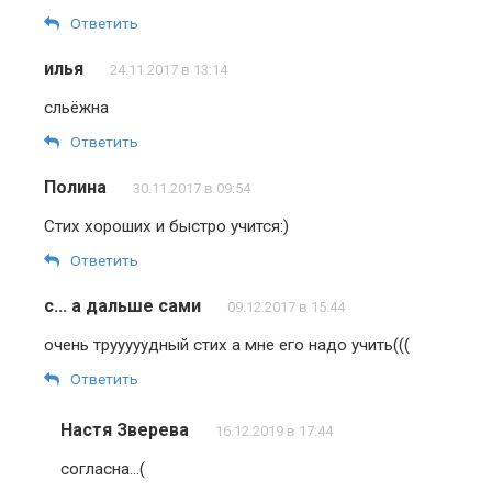
Ответить
илья
24.11.2017 в 13:14
сльёжна
Ответить
Полина
30.11.2017 в 09:54
Стих хороших и быстро учится:)
Ответить
с... а дальше сами
09.12.2017 в 15:44
очень трууууудный стих а мне его надо учить(((
Ответить
Настя Зверева
16.12.2019 в 17:44
согласна…(