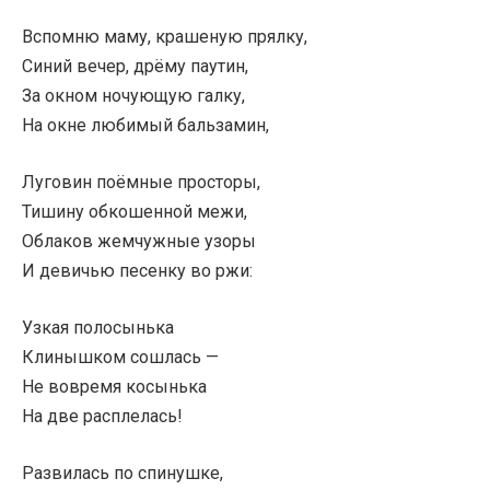
Вспомню маму, крашеную прялку,
Синий вечер, дрёму паутин,
За окном ночующую галку,
На окне любимый бальзамин,
Луговин поёмные просторы,
Тишину обкошенной межи,
Облаков жемчужные узоры
И девичью песенку во ржи:
Узкая полосынька
Клинышком сошлась —
Не вовремя косынька
На две расплелась!
Развилась по спинушке,