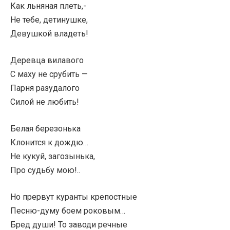
Как льняная плеть,-
Нe тебе, детинушке,
Девушкой владеть!
Деревца вилавого
С маху не срубить —
Парня разудалого
Силой не любить!
Белая березонька
Клонится к дождю…
Не кукуй, загозынька,
Про судьбу мою!..
Но прервут куранты крепостные
Песню-думу боем роковым…
Бред души! То заводи речные