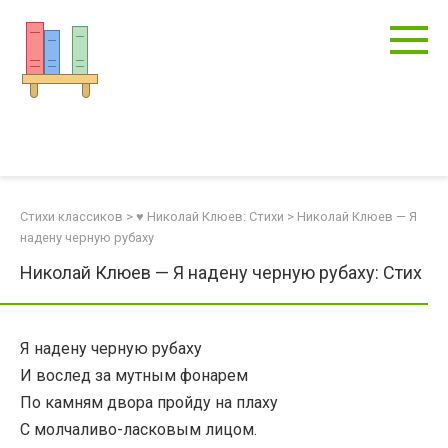
Перейти
к
контенту
Стихи классиков
>
♥ Николай Клюев: Стихи
>
Николай Клюев — Я
надену черную рубаху
Николай Клюев — Я надену черную рубаху: Стих
Я надену черную рубаху
И вослед за мутным фонарем
По камням двора пройду на плаху
С молчаливо-ласковым лицом.