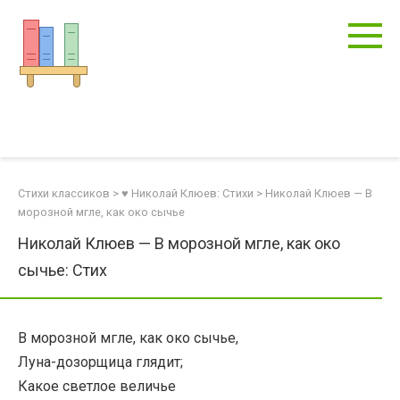
Перейти
к
контенту
Стихи классиков
>
♥ Николай Клюев: Стихи
>
Николай Клюев — В
морозной мгле, как око сычье
Николай Клюев — В морозной мгле, как око
сычье: Стих
В морозной мгле, как око сычье,
Луна-дозорщица глядит;
Какое светлое величье