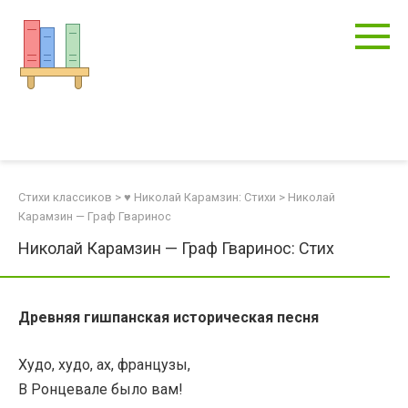
Перейти
к
контенту
Стихи классиков
>
♥ Николай Карамзин: Стихи
>
Николай
Карамзин — Граф Гваринос
Николай Карамзин — Граф Гваринос: Стих
Древняя гишпанская историческая песня
Худо, худо, ах, французы,
В Ронцевале было вам!