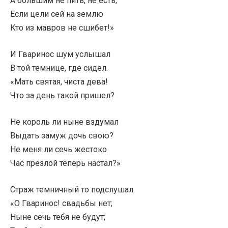
А большим не пить, не есть,
Если цели сей на землю
Кто из мавров не сшибет!»
И Гваринос шум услышал
В той темнице, где сидел.
«Мать святая, чиста дева!
Что за день такой пришел?
Не король ли ныне вздумал
Выдать замуж дочь свою?
Не меня ли сечь жестоко
Час презлой теперь настал?»
Страж темничный то подслушал.
«О Гваринос! свадьбы нет;
Ныне сечь тебя не будут;