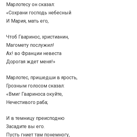
Марлотесу он сказал:
«Сохрани господь небесный
И Мария, мать его,
Чтоб Гваринос, христианин,
Магомету послужил!
Ах! во Франции невеста
Дорогая ждет меня!»
Марлотес, пришедши в ярость,
Грозным голосом сказал:
«Вмиг Гвариноса окуйте,
Нечестивого раба;
И в темницу преисподню
Засадите вы его.
Пусть гниет там понемногу,