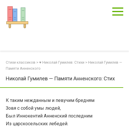
Перейти
к
контенту
Стихи классиков
>
♥ Николай Гумилев: Стихи
>
Николай Гумилев —
Памяти Анненского
Николай Гумилев — Памяти Анненского: Стих
К таким нежданным и певучим бредням
Зовя с собой умы людей,
Был Иннокентий Анненский последним
Из царскосельских лебедей.