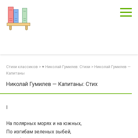
Перейти
к
контенту
Стихи классиков
>
♥ Николай Гумилев: Стихи
>
Николай Гумилев —
Капитаны
Николай Гумилев — Капитаны: Стих
I
На полярных морях и на южных,
По изгибам зеленых зыбей,