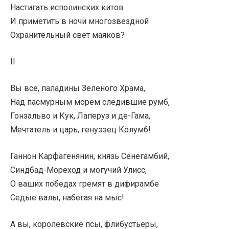
Настигать исполинских китов
И приметить в ночи многозвездной
Охранительный свет маяков?
II
Вы все, паладины Зеленого Храма,
Над пасмурным морем следившие румб,
Гонзальво и Кук, Лаперуз и де-Гама,
Мечтатель и царь, генуэзец Колумб!
Ганнон Карфагенянин, князь Сенегамбий,
Синдбад-Мореход и могучий Улисс,
О ваших победах гремят в дифирамбе
Седые валы, набегая на мыс!
А вы, королевские псы, флибустьеры,