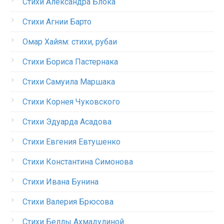
Стихи Александра Блока
Стихи Агнии Барто
Омар Хайям: стихи, рубаи
Стихи Бориса Пастернака
Стихи Самуила Маршака
Стихи Корнея Чуковского
Стихи Эдуарда Асадова
Стихи Евгения Евтушенко
Стихи Константина Симонова
Стихи Ивана Бунина
Стихи Валерия Брюсова
Стихи Беллы Ахмадулиной