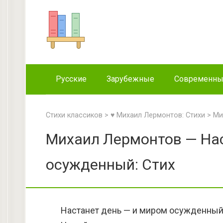
Перейти
к
контенту
Русские
Зарубежные
Современн
Стихи классиков
>
♥ Михаил Лермонтов: Стихи
>
Ми
Михаил Лермонтов — Нас
осужденный: Стих
Настанет день — и миром осужденный