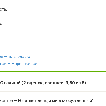
сть,
,
в — Благодарю
тов — Нарышкиной
(
2
оценок, среднее:
3,50
из 5)
монтов — Настанет день, и миром осужденный":