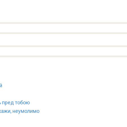
й
ь пред тобою
скажи, неумолимо