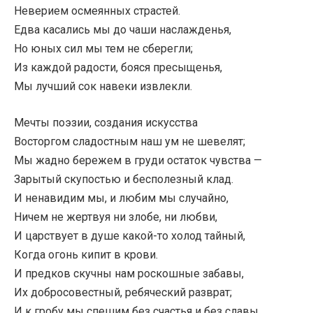
Неверием осмеянных страстей.
Едва касались мы до чаши наслажденья,
Но юных сил мы тем не сберегли;
Из каждой радости, бояся пресыщенья,
Мы лучший сок навеки извлекли.
Мечты поэзии, создания искусства
Восторгом сладостным наш ум не шевелят;
Мы жадно бережем в груди остаток чувства —
Зарытый скупостью и бесполезный клад.
И ненавидим мы, и любим мы случайно,
Ничем не жертвуя ни злобе, ни любви,
И царствует в душе какой-то холод тайный,
Когда огонь кипит в крови.
И предков скучны нам роскошные забавы,
Их добросовестный, ребяческий разврат;
И к гробу мы спешим без счастья и без славы,