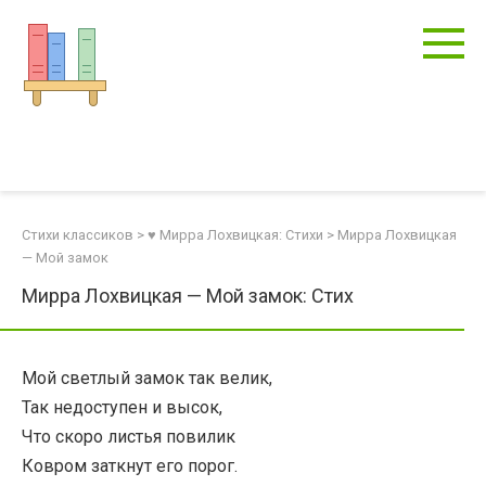
Перейти
к
контенту
Стихи классиков
>
♥ Мирра Лохвицкая: Стихи
>
Мирра Лохвицкая
— Мой замок
Мирра Лохвицкая — Мой замок: Стих
Мой светлый замок так велик,
Так недоступен и высок,
Что скоро листья повилик
Ковром заткнут его порог.