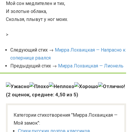
Мой сон медлителен и тих,
И золотые облака,
Скользя, плывут у ног моих.
>
Следующий стих →
Мирра Лохвицкая — Напрасно к
сопернице рвался
Предыдущий стих →
Мирра Лохвицкая — Лионель
(
2
оценок, среднее:
4,50
из 5)
Категории стихотворения "Мирра Лохвицкая —
Мой замок":
Стихи русских поэтов классиков