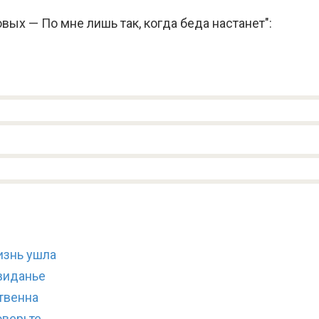
ых — По мне лишь так, когда беда настанет":
изнь ушла
виданье
твенна
оверьте