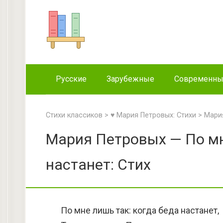
Перейти
к
контенту
Русские
Зарубежные
Современн
Стихи классиков
>
♥ Мария Петровых: Стихи
>
Мария
Мария Петровых — По мн
настанет: Стих
По мне лишь так: когда беда настанет,