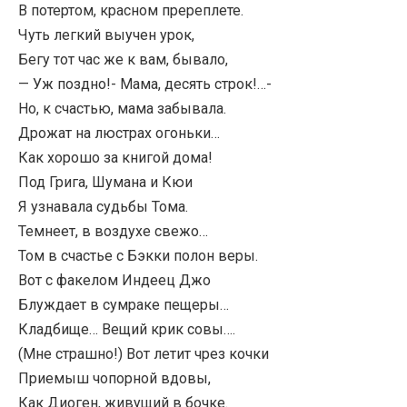
В потертом, красном пререплете.
Чуть легкий выучен урок,
Бегу тот час же к вам, бывало,
— Уж поздно!- Мама, десять строк!…-
Но, к счастью, мама забывала.
Дрожат на люстрах огоньки…
Как хорошо за книгой дома!
Под Грига, Шумана и Кюи
Я узнавала судьбы Тома.
Темнеет, в воздухе свежо…
Том в счастье с Бэкки полон веры.
Вот с факелом Индеец Джо
Блуждает в сумраке пещеры…
Кладбище… Вещий крик совы….
(Мне страшно!) Вот летит чрез кочки
Приемыш чопорной вдовы,
Как Диоген, живущий в бочке.