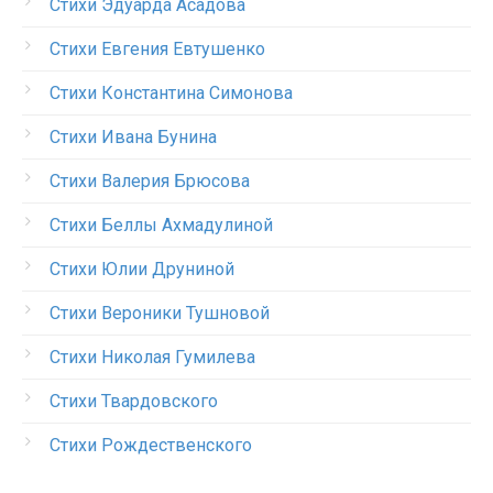
Стихи Эдуарда Асадова
Стихи Евгения Евтушенко
Стихи Константина Симонова
Стихи Ивана Бунина
Стихи Валерия Брюсова
Стихи Беллы Ахмадулиной
Стихи Юлии Друниной
Стихи Вероники Тушновой
Стихи Николая Гумилева
Стихи Твардовского
Стихи Рождественского