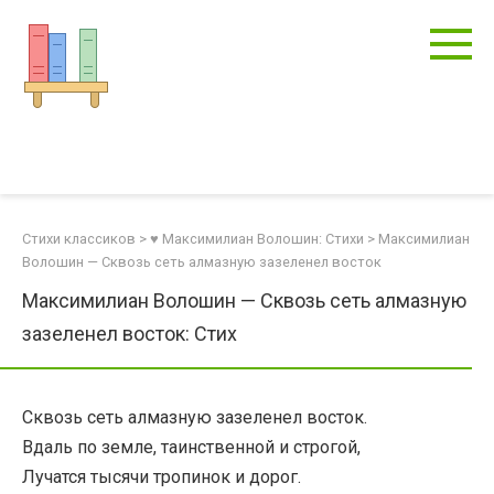
Перейти
к
контенту
Стихи классиков
>
♥ Максимилиан Волошин: Стихи
>
Максимилиан
Волошин — Сквозь сеть алмазную зазеленел восток
Максимилиан Волошин — Сквозь сеть алмазную
зазеленел восток: Стих
Сквозь сеть алмазную зазеленел восток.
Вдаль по земле, таинственной и строгой,
Лучатся тысячи тропинок и дорог.