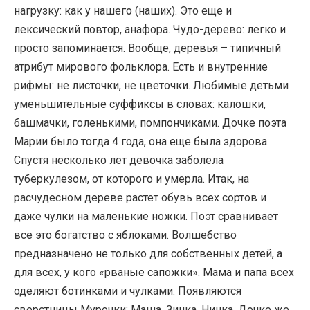
нагрузку: как у нашего (наших). Это еще и
лексический повтор, анафора. Чудо-дерево: легко и
просто запоминается. Вообще, деревья – типичный
атрибут мирового фольклора. Есть и внутренние
рифмы: не листочки, не цветочки. Любимые детьми
уменьшительные суффиксы в словах: калошки,
башмачки, голенькими, помпончиками. Дочке поэта
Марии было тогда 4 года, она еще была здорова.
Спустя несколько лет девочка заболела
туберкулезом, от которого и умерла. Итак, на
расчудесном дереве растет обувь всех сортов и
даже чулки на маленькие ножки. Поэт сравнивает
все это богатство с яблоками. Волшебство
предназначено не только для собственных детей, а
для всех, у кого «рваные сапожки». Мама и папа всех
оделяют ботинками и чулками. Появляются
сверстницы Мурочки: Маша, Зинка, Нинка. Дочке же