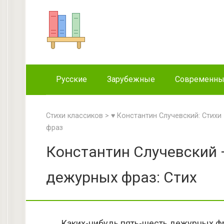
Перейти
к
контенту
Русские
Зарубежные
Современн
Стихи классиков
>
♥ Константин Случевский: Стихи
фраз
Константин Случевский 
дежурных фраз: Стих
Каких-нибудь пять-шесть дежурных ф