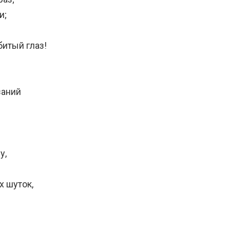
и;
битый глаз!
заний
у,
х шуток,