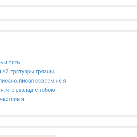
ь и пять
 ей, тротуары грязны
писано, писал совсем не я
я, что разлад с тобою
частлив я