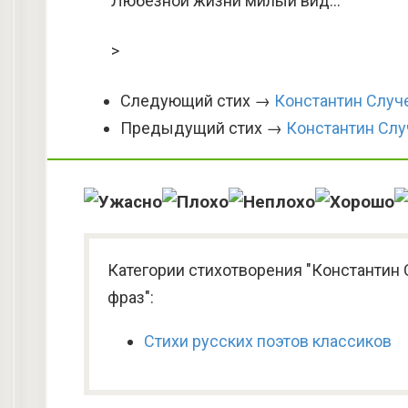
Любезной жизни милый вид…
>
Следующий стих →
Константин Слу
Предыдущий стих →
Константин Слу
Категории стихотворения "Константин
фраз":
Стихи русских поэтов классиков