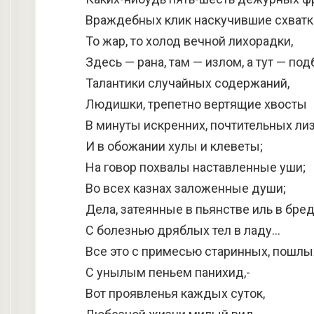
Враждебных клик наскучившие схватк
То жар, то холод вечной лихорадки,
Здесь — рана, там — излом, а тут — под
Талантики случайных содержаний,
Людишки, трепетно вертящие хвосты
В минуты искренних, почтительных ли
И в обожании хулы и клеветы;
На говор похвалы наставленные уши;
Во всех казнах заложенные души;
Дела, затеянные в пьянстве иль в бред
С болезнью дряблых тел в ладу…
Все это с примесью старинных, пошлы
С унылым пеньем панихид,-
Вот проявленья каждых суток,