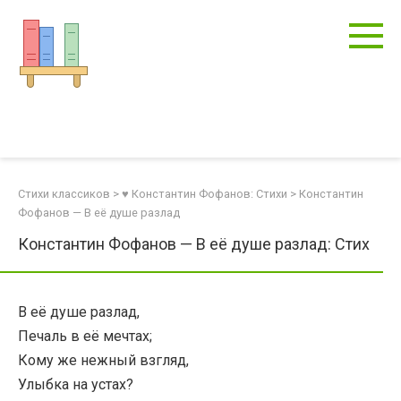
Перейти
к
контенту
Стихи классиков
>
♥ Константин Фофанов: Стихи
>
Константин
Фофанов — В её душе разлад
Константин Фофанов — В её душе разлад: Стих
В её душе разлад,
Печаль в её мечтах;
Кому же нежный взгляд,
Улыбка на устах?