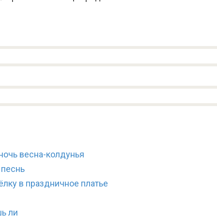
ночь весна-колдунья
 песнь
лку в праздничное платье
ь ли