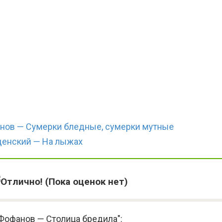
нов — Сумерки бледные, сумерки мутные
денский — На лыжах
(Пока оценок нет)
Фофанов — Столица бредила":