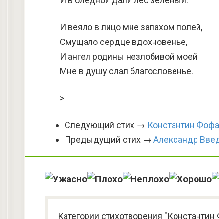
И в бледной дали лес зеленый.
И веяло в лицо мне запахом полей,
Смущало сердце вдохновенье,
И ангел родины незлобивой моей
Мне в душу слал благословенье.
>
Следующий стих →
Константин Фофа
Предыдущий стих →
Александр Вве
Категории стихотворения "Константин 