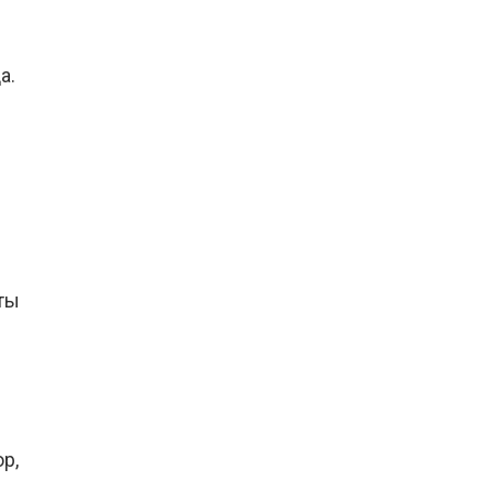
а.
ты
р,