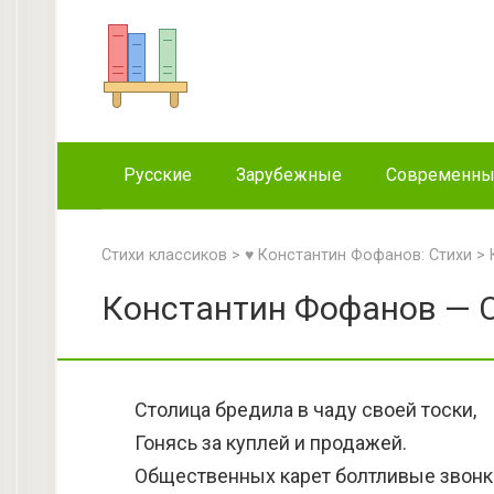
Перейти
к
контенту
Русские
Зарубежные
Современн
Стихи классиков
>
♥ Константин Фофанов: Стихи
>
Константин Фофанов — С
Столица бредила в чаду своей тоски,
Гонясь за куплей и продажей.
Общественных карет болтливые звонк