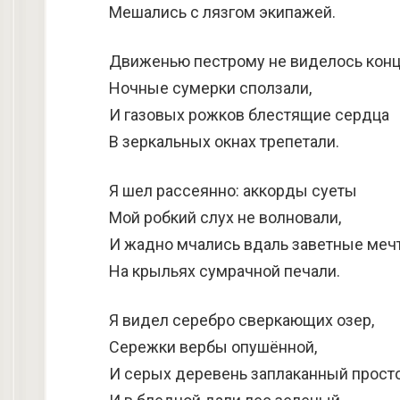
Мешались с лязгом экипажей.
Движенью пестрому не виделось конц
Ночные сумерки сползали,
И газовых рожков блестящие сердца
В зеркальных окнах трепетали.
Я шел рассеянно: аккорды суеты
Мой робкий слух не волновали,
И жадно мчались вдаль заветные меч
На крыльях сумрачной печали.
Я видел серебро сверкающих озер,
Сережки вербы опушённой,
И серых деревень заплаканный просто