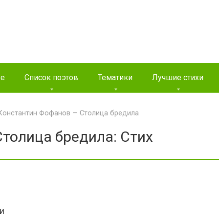
ые
Список поэтов
Тематики
Лучшие стихи
Константин Фофанов — Столица бредила
толица бредила: Стих
и