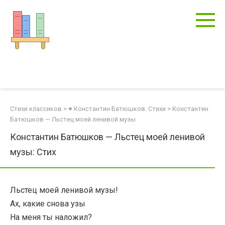
Перейти
к
контенту
Стихи классиков
>
♥ Константин Батюшков: Стихи
>
Константин
Батюшков — Льстец моей ленивой музы
Константин Батюшков — Льстец моей ленивой
музы: Стих
Льстец моей ленивой музы!
Ах, какие снова узы
На меня ты наложил?