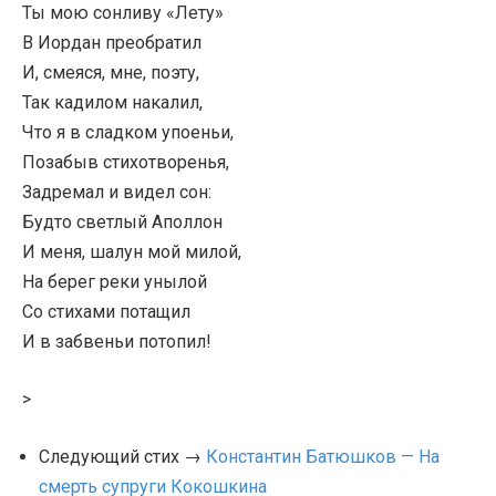
Ты мою сонливу «Лету»
В Иордан преобратил
И, смеяся, мне, поэту,
Так кадилом накалил,
Что я в сладком упоеньи,
Позабыв стихотворенья,
Задремал и видел сон:
Будто светлый Аполлон
И меня, шалун мой милой,
На берег реки унылой
Со стихами потащил
И в забвеньи потопил!
>
Следующий стих →
Константин Батюшков — На
смерть супруги Кокошкина