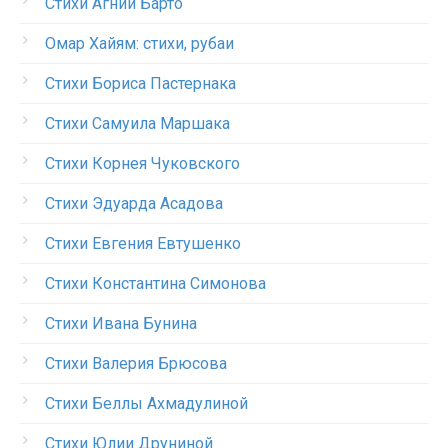
Стихи Агнии Барто
Омар Хайям: стихи, рубаи
Стихи Бориса Пастернака
Стихи Самуила Маршака
Стихи Корнея Чуковского
Стихи Эдуарда Асадова
Стихи Евгения Евтушенко
Стихи Константина Симонова
Стихи Ивана Бунина
Стихи Валерия Брюсова
Стихи Беллы Ахмадулиной
Стихи Юлии Друниной