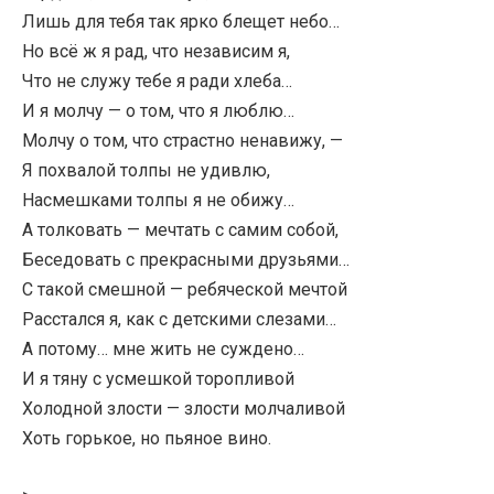
Лишь для тебя так ярко блещет небо…
Но всё ж я рад, что независим я,
Что не служу тебе я ради хлеба…
И я молчу — о том, что я люблю…
Молчу о том, что страстно ненавижу, —
Я похвалой толпы не удивлю,
Насмешками толпы я не обижу…
А толковать — мечтать с самим собой,
Беседовать с прекрасными друзьями…
С такой смешной — ребяческой мечтой
Расстался я, как с детскими слезами…
А потому… мне жить не суждено…
И я тяну с усмешкой торопливой
Холодной злости — злости молчаливой
Хоть горькое, но пьяное вино.