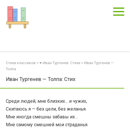
Перейти
к
контенту
Стихи классиков
>
♥ Иван Тургенев: Стихи
>
Иван Тургенев —
Толпа
Иван Тургенев — Толпа: Стих
Среди людей, мне близких… и чужих,
Скитаюсь я — без цели, без желанья.
Мне иногда смешны забавы их…
Мне самому смешней мои страданья.