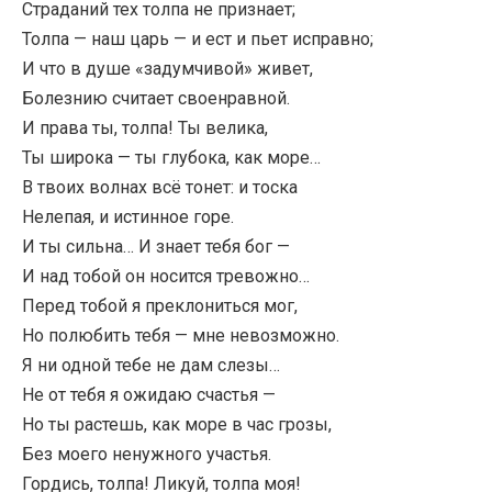
Страданий тех толпа не признает;
Толпа — наш царь — и ест и пьет исправно;
И что в душе «задумчивой» живет,
Болезнию считает своенравной.
И права ты, толпа! Ты велика,
Ты широка — ты глубока, как море…
В твоих волнах всё тонет: и тоска
Нелепая, и истинное горе.
И ты сильна… И знает тебя бог —
И над тобой он носится тревожно…
Перед тобой я преклониться мог,
Но полюбить тебя — мне невозможно.
Я ни одной тебе не дам слезы…
Не от тебя я ожидаю счастья —
Но ты растешь, как море в час грозы,
Без моего ненужного участья.
Гордись, толпа! Ликуй, толпа моя!