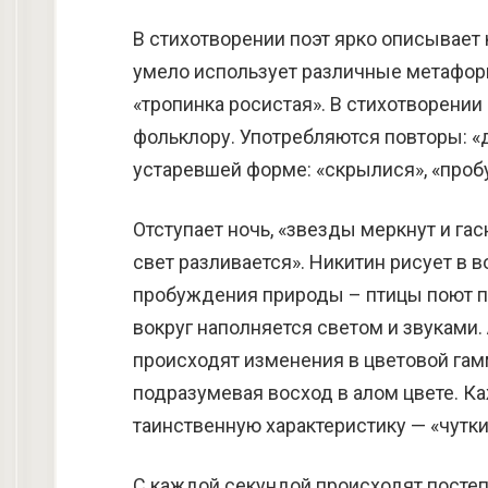
В стихотворении поэт ярко описывает 
умело использует различные метафоры 
«тропинка росистая». В стихотворени
фольклору. Употребляются повторы: «да
устаревшей форме: «скрылися», «проб
Отступает ночь, «звезды меркнут и гас
свет разливается». Никитин рисует в
пробуждения природы – птицы поют пе
вокруг наполняется светом и звуками.
происходят изменения в цветовой гам
подразумевая восход в алом цвете. 
таинственную характеристику — «чутки
С каждой секундой происходят постеп