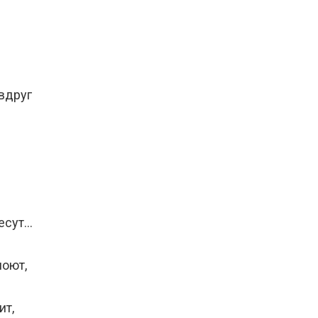
вдруг
несут…
поют,
ит,