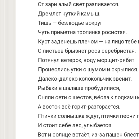
От зари алый свет разливается.
Дремлет чуткий камыш.
Тишь — безлюдье вокруг.
Чуть приметна тропинка росистая.
Куст заденешь плечом — на лицо тебе 
С листьев брызнет роса серебристая.
Потянул ветерок, воду морщит-рябит.
Пронеслись утки с шумом и скрылися.
Далеко-далеко колокольчик звенит.
Рыбаки в шалаше пробудилися,
Сняли сети с шестов, вёсла к лодкам 
А восток всё горит-разгорается.
Птички солнышка ждут, птички песни 
И стоит себе лес, улыбается.
Вот и солнце встаёт, из-за пашен блест