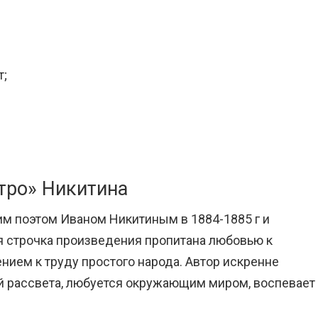
т;
тро» Никитина
им поэтом Иваном Никитиным в 1884-1885 г и
я строчка произведения пропитана любовью к
нием к труду простого народа. Автор искренне
й рассвета, любуется окружающим миром, воспевает