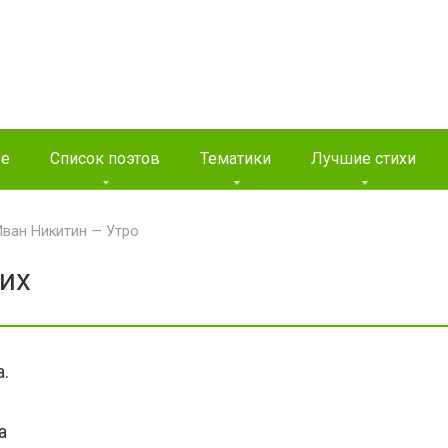
ые
Список поэтов
Тематики
Лучшие стихи
Иван Никитин — Утро
тих
а.
а