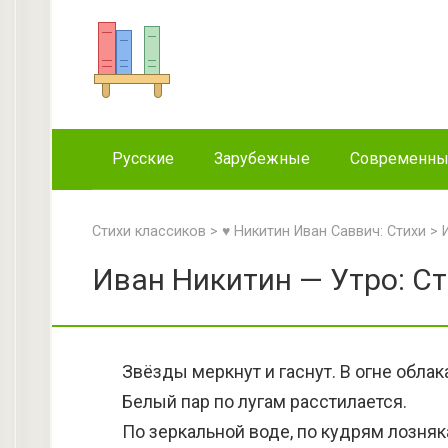
Перейти
к
контенту
Русские
Зарубежные
Современн
Стихи классиков
>
♥ Никитин Иван Саввич: Стихи
>
Иван Никитин — Утро: С
Звёзды меркнут и гаснут. В огне облак
Белый пар по лугам расстилается.
По зеркальной воде, по кудрям лозняк