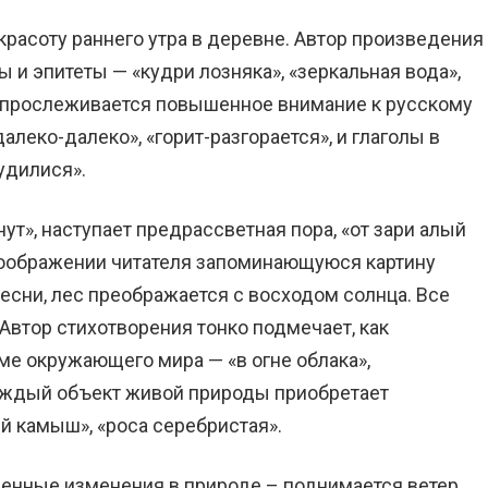
красоту раннего утра в деревне. Автор произведения
и эпитеты — «кудри лозняка», «зеркальная вода»,
и прослеживается повышенное внимание к русскому
леко-далеко», «горит-разгорается», и глаголы в
удилися».
нут», наступает предрассветная пора, «от зари алый
 воображении читателя запоминающуюся картину
сни, лес преображается с восходом солнца. Все
 Автор стихотворения тонко подмечает, как
ме окружающего мира — «в огне облака»,
Каждый объект живой природы приобретает
й камыш», «роса серебристая».
енные изменения в природе – поднимается ветер,