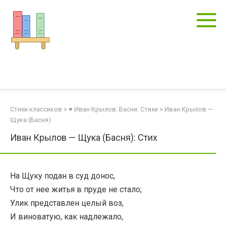
Перейти
к
контенту
Стихи классиков
>
♥ Иван Крылов: Басни: Стихи
>
Иван Крылов —
Щука (Басня)
Иван Крылов — Щука (Басня): Стих
На Щуку подан в суд донос,
Что от нее житья в пруде не стало;
Улик представлен целый воз,
И виноватую, как надлежало,