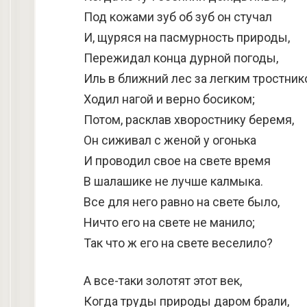
Под кожами зуб об зуб он стучал
И, щуряся на пасмурность природы,
Пережидал конца дурной погоды,
Иль в ближний лес за легким тростни
Ходил нагой и верно босиком;
Потом, расклав хворостнику беремя,
Он сиживал с женой у огонька
И проводил свое на свете время
В шалашике не лучше калмыка.
Все для него равно на свете было,
Ничто его на свете не манило;
Так что ж его на свете веселило?
А все-таки золотят этот век,
Когда труды природы даром брали,