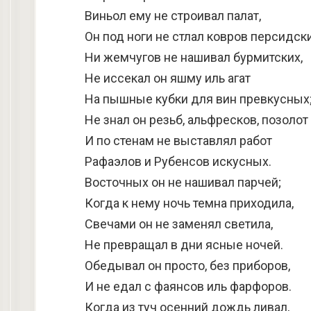
Виньол ему не строивал палат,
Он под ноги не стлал ковров персидски
Ни жемчугов не нашивал бурмитских,
Не иссекал он яшму иль агат
На пышные кубки для вин превкусных
Не знал он резьб, альфресков, позолот
И по стенам не выставлял работ
Рафаэлов и Рубенсов искусных.
Восточных он не нашивал парчей;
Когда к нему ночь темна приходила,
Свечами он не заменял светила,
Не превращал в дни ясные ночей.
Обедывал он просто, без приборов,
И не едал с фаянсов иль фарфоров.
Когда из туч осенний дождь ливал,