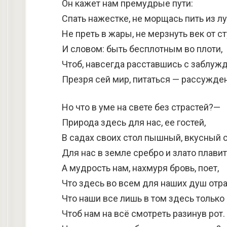
Он кажет нам премудрые пути:
Спать нажестке, не морщась пить из л
Не преть в жары, не мерзнуть век от с
И словом: быть бесплотным во плоти,
Чтоб, навсегда расставшись с заблуж
Презря сей мир, питаться — рассужде
Но что в уме на свете без страстей?—
Природа здесь для нас, ее гостей,
В садах своих стол пышный, вкусный с
Для нас в земле сребро и злато плавит
А мудрость нам, нахмуря бровь, поет,
Что здесь во всем для наших душ отра
Что наши все лишь в том здесь только 
Чтоб нам на всё смотреть разинув рот.