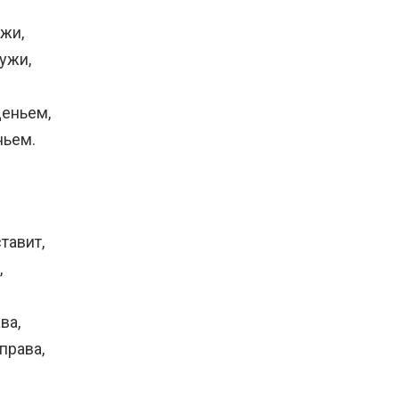
ужи,
тужи,
деньем,
ньем.
тавит,
,
ва,
права,