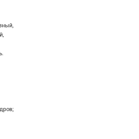
зный,
й,
ь.
дров;