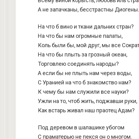
Всему виной корысть, любовь иль стра
А не запачканы, бесстрастны Диогены
На что б вино и ткани дальних стран?
На что бы нам огромные палаты,
Коль были бы, мой друг, мы все Сокра
На что бы плыть за грозный океан,
Торговлею соединять народы?
А если бы не плыть нам через воды,
С Уранией на что б знакомство нам?
К чему бы нам служили все науки?
Ужли на то, чтоб жить, поджавши руки,
Как встарь живал наш праотец Адам?
Под деревом в шалашике убогом
С праматерью не пекся он о многом.