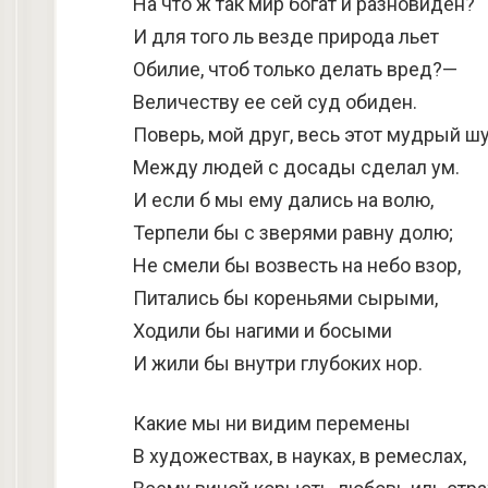
На что ж так мир богат и разновиден?
И для того ль везде природа льет
Обилие, чтоб только делать вред?—
Величеству ее сей суд обиден.
Поверь, мой друг, весь этот мудрый ш
Между людей с досады сделал ум.
И если б мы ему дались на волю,
Терпели бы с зверями равну долю;
Не смели бы возвесть на небо взор,
Питались бы кореньями сырыми,
Ходили бы нагими и босыми
И жили бы внутри глубоких нор.
Какие мы ни видим перемены
В художествах, в науках, в ремеслах,