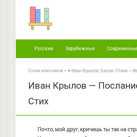
Перейти
к
контенту
Русские
Зарубежные
Современн
Стихи классиков
>
♥ Иван Крылов: Басни: Стихи
>
Ив
Иван Крылов — Послание 
Стих
Почто, мой друг, кричишь ты так на стр