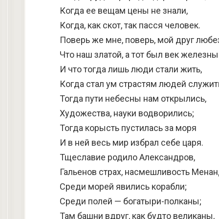
Когда ее вещам цены не знали,
Когда, как скот, так пасся человек.
Поверь же мне, поверь, мой друг любе
Что наш златой, а тот был век железны
И что тогда лишь люди стали жить,
Когда стал ум страстям людей служит
Тогда пути небесны нам открылись,
Художества, науки водворились;
Тогда корысть пустилась за моря
И в ней весь мир избрал себе царя.
Тщеславие родило Александров,
Гальенов страх, насмешливость Менан
Среди морей явились корабли;
Среди полей — богатыри-полканы;
Там башни вдруг, как будто великаны,