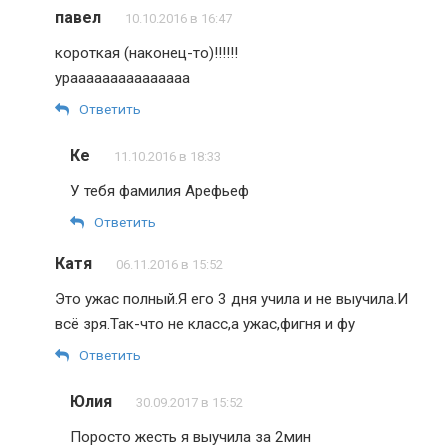
павел
10.10.2016 в 16:47
короткая (наконец-то)!!!!!!
урааааааааааааааа
Ответить
Ке
11.10.2016 в 18:33
У тебя фамилия Арефьеф
Ответить
Катя
06.11.2016 в 15:52
Это ужас полный.Я его 3 дня учила и не выучила.И
всё зря.Так-что не класс,а ужас,фигня и фу
Ответить
Юлия
30.09.2017 в 15:52
Поросто жесть я выучила за 2мин