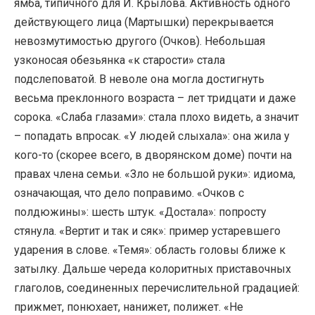
ямба, типичного для И. Крылова. Активность одного
действующего лица (Мартышки) перекрывается
невозмутимостью другого (Очков). Небольшая
узконосая обезьянка «к старости» стала
подслеповатой. В неволе она могла достигнуть
весьма преклонного возраста – лет тридцати и даже
сорока. «Слаба глазами»: стала плохо видеть, а значит
– попадать впросак. «У людей слыхала»: она жила у
кого-то (скорее всего, в дворянском доме) почти на
правах члена семьи. «Зло не большой руки»: идиома,
означающая, что дело поправимо. «Очков с
полдюжины»: шесть штук. «Достала»: попросту
стянула. «Вертит и так и сяк»: пример устаревшего
ударения в слове. «Темя»: область головы ближе к
затылку. Дальше череда колоритных приставочных
глаголов, соединенных перечислительной градацией:
прижмет, понюхает, нанижет, полижет. «Не