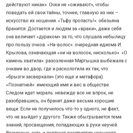
действуют никак». Очки не «оживают», чтобы
поведать ей свои тайны, точнее, главную из них –
искусство их ношения. «Тьфу пропасть!»: обезьяна
бранится. Достается и людям за «враки», даже себя
она величает «дураком» за то, что слушала небылицу
про пользу очков. «На-волос»: очередная идиома И.
Крылова, означающая «ни на волосок, нисколько». «О
камень хватила»: разозленная Мартышка выбежала с
очками во двор, где и расколотила их так, что
«брызги засверкали» (это еще и метафора).
«Познатней»: имеющий имя и вес в обществе.
Следом идет мораль: невежде все не впрок, не
разобравшись, он бранит даже весьма хорошие
вещи. Если не получилось что-то у одного, не факт,
что не выйдет у другого. Также обыгрывается тема
знаний, просвещения, попадающих в руки неучей.
Возможно, есть и подтекст восприятия новшеств