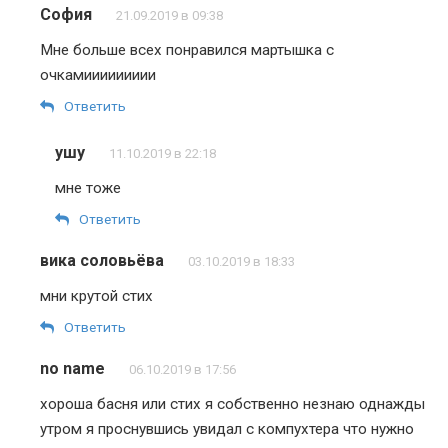
София
21.09.2019 в 09:38
Мне больше всех понравился мартышка с
очкамиииииииии
Ответить
ушу
11.10.2019 в 22:18
мне тоже
Ответить
вика соловьёва
03.10.2019 в 18:33
мни крутой стих
Ответить
no name
06.10.2019 в 17:56
хороша басня или стих я собственно незнаю однажды
утром я проснувшись увидал с компухтера что нужно