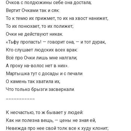
Очков с полдюжины себе она достала;
Вертит Очками так и сяк:
То к темю их прижмет, то их на хвост нанижет,
То их понюхает, то их полижет;
Очки не действуют никак.
«Тьфу пропасть! — говорит она, — и тот дурак,
Кто слушает людских всех врак:
Всё про Очки лишь мне налгали;
А проку на-волос нет в них».
Мартышка тут с досады и с печали
О камень так хватила их,
Что только брызги засверкали.
___________
К несчастью, то ж бывает у людей:
Как ни полезна вещь, — цены не зная ей,
Невежда про нее свой толк все к худу клонит;