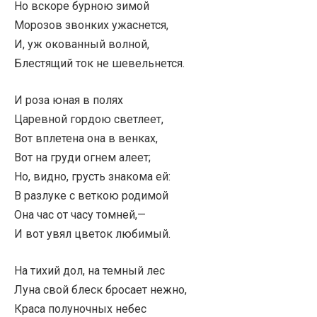
Но вскоре бурною зимой
Морозов звонких ужаснется,
И, уж окованный волной,
Блестящий ток не шевельнется.
И роза юная в полях
Царевной гордою светлеет,
Вот вплетена она в венках,
Вот на груди огнем алеет;
Но, видно, грусть знакома ей:
В разлуке с веткою родимой
Она час от часу томней,—
И вот увял цветок любимый.
На тихий дол, на темный лес
Луна свой блеск бросает нежно,
Краса полуночных небес