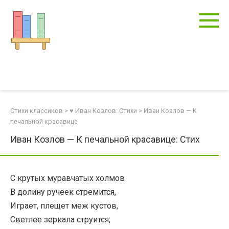
Перейти
к
контенту
Стихи классиков
>
♥ Иван Козлов: Стихи
>
Иван Козлов — К
печальной красавице
Иван Козлов — К печальной красавице: Стих
С крутых муравчатых холмов
В долину ручеек стремится,
Играет, плещет меж кустов,
Светлее зеркала струится;