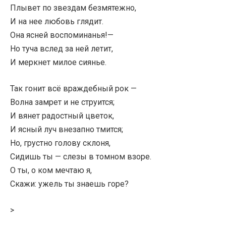
Плывет по звездам безмятежно,
И на нее любовь глядит.
Она ясней воспоминанья!—
Но туча вслед за ней летит,
И меркнет милое сиянье.
Так гонит всё враждебный рок —
Волна замрет и не струится;
И вянет радостный цветок,
И ясный луч внезапно тмится;
Но, грустно голову склоня,
Сидишь ты — слезы в томном взоре.
О ты, о ком мечтаю я,
Скажи: ужель ты знаешь горе?
>