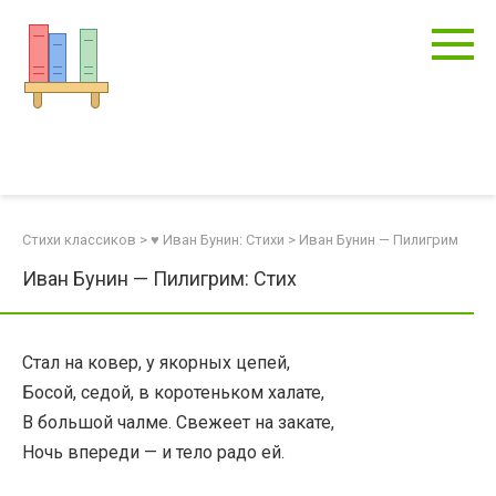
Перейти
к
контенту
Стихи классиков
>
♥ Иван Бунин: Стихи
>
Иван Бунин — Пилигрим
Иван Бунин — Пилигрим: Стих
Стал на ковер, у якорных цепей,
Босой, седой, в коротеньком халате,
В большой чалме. Свежеет на закате,
Ночь впереди — и тело радо ей.