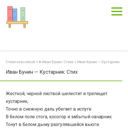
Перейти
к
контенту
Стихи классиков
>
♥ Иван Бунин: Стихи
>
Иван Бунин — Кустарник
Иван Бунин — Кустарник: Стих
Жесткой, черной листвой шелестит и трепещет
кустарник,
Точно в снежную даль убегает в испуге.
В белом поле стога, косогор и забытый овчарник
Тонут в белом дыму разгулявшейся вьюги.