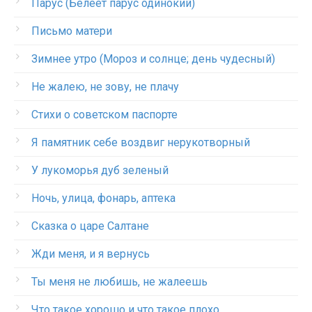
Парус (Белеет парус одинокий)
Письмо матери
Зимнее утро (Мороз и солнце; день чудесный)
Не жалею, не зову, не плачу
Стихи о советском паспорте
Я памятник себе воздвиг нерукотворный
У лукоморья дуб зеленый
Ночь, улица, фонарь, аптека
Сказка о царе Салтане
Жди меня, и я вернусь
Ты меня не любишь, не жалеешь
Что такое хорошо и что такое плохо