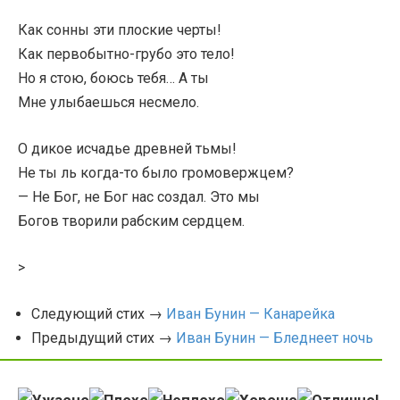
Как сонны эти плоские черты!
Как первобытно-грубо это тело!
Но я стою, боюсь тебя… А ты
Мне улыбаешься несмело.
О дикое исчадье древней тьмы!
Не ты ль когда-то было громовержцем?
— Не Бог, не Бог нас создал. Это мы
Богов творили рабским сердцем.
>
Следующий стих →
Иван Бунин — Канарейка
Предыдущий стих →
Иван Бунин — Бледнеет ночь