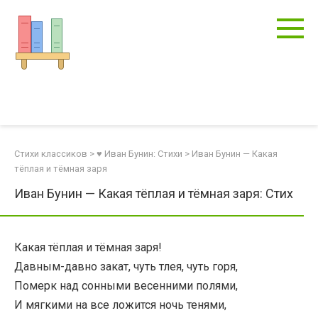
Перейти
к
контенту
Стихи классиков
>
♥ Иван Бунин: Стихи
>
Иван Бунин — Какая
тёплая и тёмная заря
Иван Бунин — Какая тёплая и тёмная заря: Стих
Какая тёплая и тёмная заря!
Давным-давно закат, чуть тлея, чуть горя,
Померк над сонными весенними полями,
И мягкими на все ложится ночь тенями,