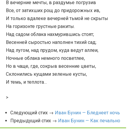
В вечерние мечты, в раздумье погрузив
Все, от затихших рощ до придорожных ив,
И только вдалеке вечерней тьмой не скрыты
На горизонте грустные ракиты.
Над садом облака нахмурившись стоят;
Весенней сыростью наполнен тихий сад;
Над лугом, над прудом, куда ведут аллеи,
Ночные облака немного посветлее,
Но в чаще, где, сокрыв весенние цветы,
Склонились кущами зеленые кусты,
И темь, и теплота…
>
Следующий стих →
Иван Бунин — Бледнеет ночь
Предыдущий стих →
Иван Бунин — Как печально