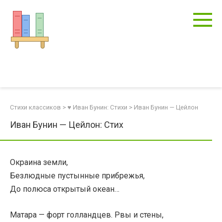
Перейти
к
контенту
Стихи классиков
>
♥ Иван Бунин: Стихи
>
Иван Бунин — Цейлон
Иван Бунин — Цейлон: Стих
Окраина земли,
Безлюдные пустынные прибрежья,
До полюса открытый океан…
Матара — форт голландцев. Рвы и стены,