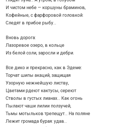
И чистом небе — коршуны браминов,
Кофейные, с фарфоровой головкой:
Следят в прибое рыбу…
Вновь дорога:
Лазоревое озеро, в кольце
Из белой соли, заросли и дебри.
Все дико и прекрасно, как в Эдеме:
Торчат шипы акаций, защищая
Узорную нежнейшую листву,
Цветами рдеют кактусы, сереют
Стволы в густых лианах… Как огонь
Пылают чаши лилии ползучей,
Тьмы мотыльков трепещут… На поляне
Лежит громада бурая: удав…