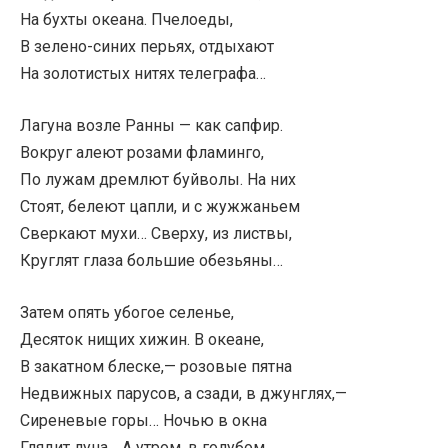
На бухты океана. Пчелоеды,
В зелено-синих перьях, отдыхают
На золотистых нитях телеграфа…
Лагуна возле Ранны — как сапфир.
Вокруг алеют розами фламинго,
По лужам дремлют буйволы. На них
Стоят, белеют цапли, и с жужжаньем
Сверкают мухи… Сверху, из листвы,
Круглят глаза большие обезьяны…
Затем опять убогое селенье,
Десяток нищих хижин. В океане,
В закатном блеске,— розовые пятна
Недвижных парусов, а сзади, в джунглях,—
Сиреневые горы… Ночью в окна
Глядит луна… А утром, в голубом