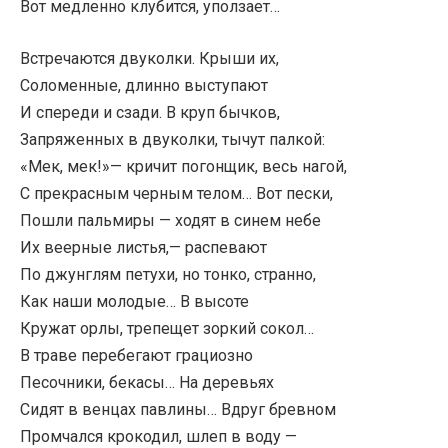
Вот медленно клубится, уползает…
Встречаются двуколки. Крыши их,
Соломенные, длинно выступают
И спереди и сзади. В круп бычков,
Запряженных в двуколки, тычут палкой:
«Мек, мек!»— кричит погонщик, весь нагой,
С прекрасным черным телом… Вот пески,
Пошли пальмиры — ходят в синем небе
Их веерные листья,— распевают
По джунглям петухи, но тонко, странно,
Как наши молодые… В высоте
Кружат орлы, трепещет зоркий сокол…
В траве перебегают грациозно
Песочники, бекасы… На деревьях
Сидят в венцах павлины… Вдруг бревном
Промчался крокодил, шлеп в воду —