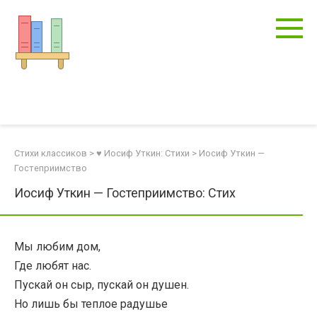
Перейти
к
контенту
Стихи классиков
>
♥ Иосиф Уткин: Стихи
>
Иосиф Уткин —
Гостеприимство
Иосиф Уткин — Гостеприимство: Стих
Мы любим дом,
Где любят нас.
Пускай он сыр, пускай он душен.
Но лишь бы теплое радушье