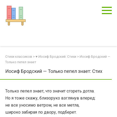
Перейти
к
контенту
Стихи классиков
>
♥ Иосиф Бродский: Стихи
>
Иосиф Бродский —
Только пепел знает
Иосиф Бродский — Только пепел знает: Стих
Только пепел знает, что значит сгореть дотла.
Но я тоже скажу, близоруко взглянув вперед:
не все уносимо ветром, не все метла,
широко забирая по двору, подберет.